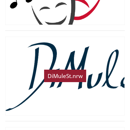
DiMuleSt.nrw