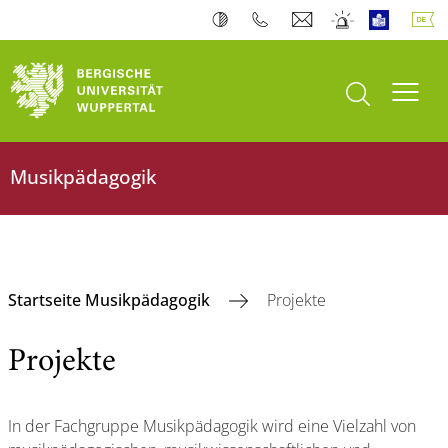
Suche öffnen
Navi
Musikpädagogik
Startseite Musikpädagogik
Projekte
Projekte
In der Fachgruppe Musikpädagogik wird eine Vielzahl von